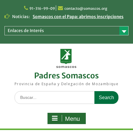
Skip
to
91-316-99-09
contacto@somascos.org
content
Noticias:
Somascos con el Papa: abrimos inscripciones
para vivir Madrid como peregrinos
Respuesta somasca ante las inundaciones en
Enlaces de Interés
Mozambique: una ayuda que llega a quienes
más lo necesitan
Los religiosos somascos de España y
Mozambique viven sus Ejercicios Espirituales
en Segovia
Padres Somascos
Provincia de España y Delegación de Mozambique
Search
for:
Menu