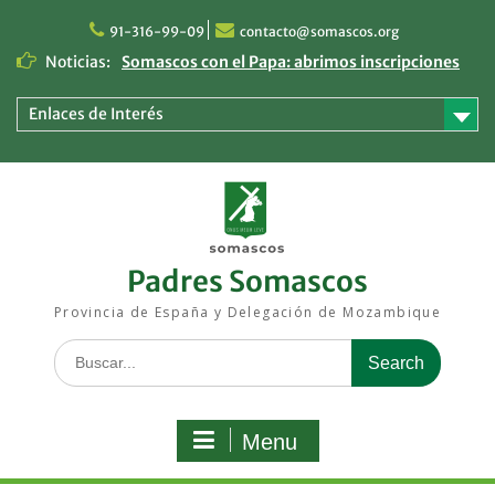
Skip
to
91-316-99-09
contacto@somascos.org
content
Noticias:
Somascos con el Papa: abrimos inscripciones
para vivir Madrid como peregrinos
Respuesta somasca ante las inundaciones en
Enlaces de Interés
Mozambique: una ayuda que llega a quienes
más lo necesitan
Los religiosos somascos de España y
Mozambique viven sus Ejercicios Espirituales
en Segovia
Padres Somascos
Provincia de España y Delegación de Mozambique
Search
for:
Menu