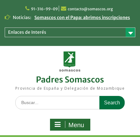
Skip
to
91-316-99-09
contacto@somascos.org
content
Noticias:
Somascos con el Papa: abrimos inscripciones
para vivir Madrid como peregrinos
Respuesta somasca ante las inundaciones en
Enlaces de Interés
Mozambique: una ayuda que llega a quienes
más lo necesitan
Los religiosos somascos de España y
Mozambique viven sus Ejercicios Espirituales
en Segovia
Padres Somascos
Provincia de España y Delegación de Mozambique
Search
for:
Menu