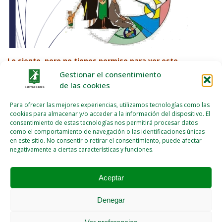
Lo siento, pero no tienes permiso para ver este
contenido, debes autentificarte primero
AQUÍ.
Gestionar el consentimiento
de las cookies
Navegación
Para ofrecer las mejores experiencias, utilizamos tecnologías como las
Profesión Simple de Theogene y Evaristo
cookies para almacenar y/o acceder a la información del dispositivo. El
de
consentimiento de estas tecnologías nos permitirá procesar datos
Nueva Edición de Vita Somasca: Un Vínculo entre Fe
entradas
como el comportamiento de navegación o las identificaciones únicas
en este sitio. No consentir o retirar el consentimiento, puede afectar
y Acción
negativamente a ciertas características y funciones.
Aceptar
Área Privada
Espacio Seguro
Curia General
Denegar
Contacto
Correo
Política de cookies (UE)
Política de privacidad